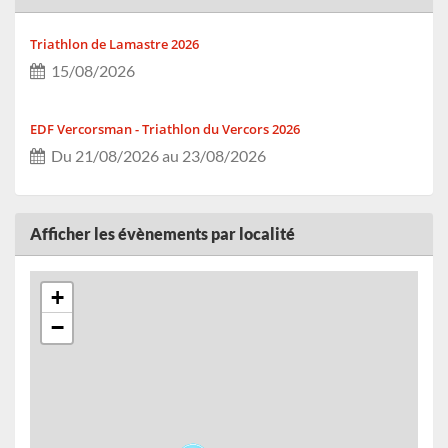
Triathlon de Lamastre 2026
15/08/2026
EDF Vercorsman - Triathlon du Vercors 2026
Du 21/08/2026 au 23/08/2026
Le MTRBT 2026
Afficher les évènements par localité
Du 29/08/2026 au 30/08/2026
+
Full Moon Infiniry 2026
−
Du 29/08/2026 au 30/08/2026
Course des étangs 2026
30/08/2026