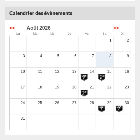
Triathlon du Jaï 2026
13/09/2026
Calendrier des évènements
<<
Août 2026
>>
Le Trail des Dolmens - Ardèche 2026
Lu
Ma
Me
Je
Ve
Sa
Di
13/09/2026
1
2
3
4
5
6
7
8
9
Trail du Téléthon Pays de Combronde
13/09/2026
10
11
12
13
14
15
16
Run in 2 Mure 2026
17
18
19
20
21
22
23
13/09/2026
24
25
26
27
28
29
30
Cyclosportive La Serre-Ponçon 2026
Du 13/09/2026 au 21/09/2026
31
Gend’Trail de Barbières 2026