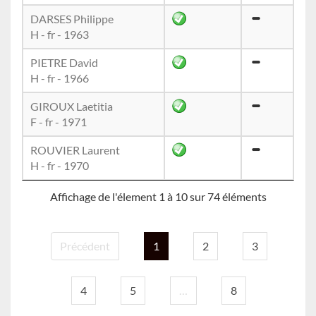
DARSES Philippe
H - fr - 1963
PIETRE David
H - fr - 1966
GIROUX Laetitia
F - fr - 1971
ROUVIER Laurent
H - fr - 1970
Affichage de l'élement 1 à 10 sur 74 éléments
Précédent
1
2
3
4
5
…
8