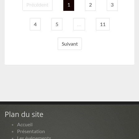
Précédent
1
2
3
4
5
…
11
Suivant
Plan du site
Accueil
Présentation
Les événements