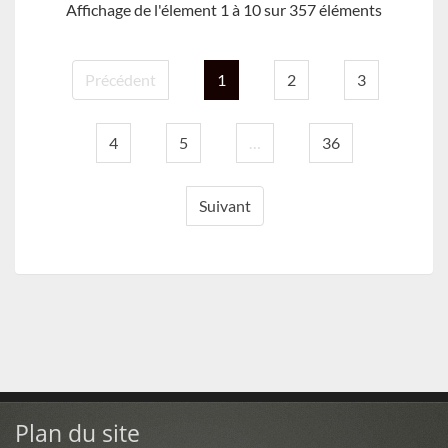
Affichage de l'élement 1 à 10 sur 357 éléments
Précédent
1
2
3
4
5
…
36
Suivant
Plan du site