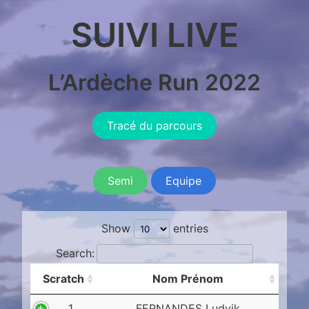
SUIVI LIVE
L’Ardèche Run 2022
Tracé du parcours
Semi
Equipe
Show
entries
Search:
Scratch
Nom Prénom
1
FERNANDES Ludvik