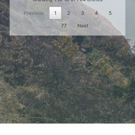
Previous
1
2
3
4
5
…
77
Next