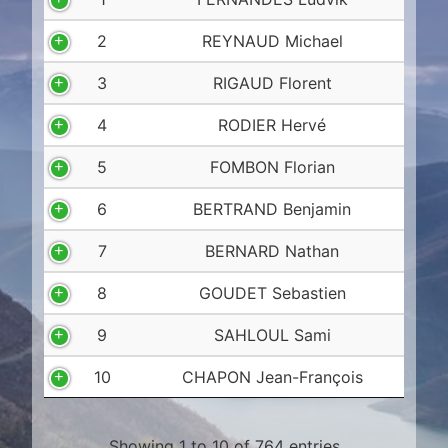
2
REYNAUD Michael
3
RIGAUD Florent
4
RODIER Hervé
5
FOMBON Florian
6
BERTRAND Benjamin
7
BERNARD Nathan
8
GOUDET Sebastien
9
SAHLOUL Sami
10
CHAPON Jean-François
Showing 1 to 10 of 764 entries