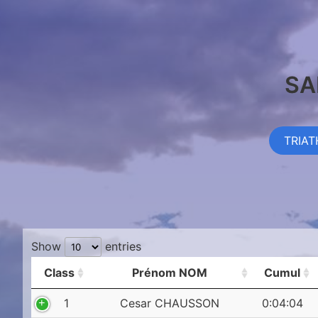
SA
TRIA
Show
entries
Class
Prénom NOM
Cumul
1
Cesar CHAUSSON
0:04:04