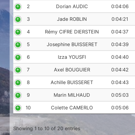
2
Dorian AUDIC
0:04:06
3
Jade ROBLIN
0:04:21
4
Rémy CIFRE DIERSTEIN
0:04:37
5
Josephine BUISSERET
0:04:39
6
Izza YOUSFI
0:04:40
7
Axel BOUGUIER
0:04:42
8
Achille BUISSERET
0:04:43
9
Marin MILHAUD
0:05:03
10
Colette CAMERLO
0:05:06
Showing 1 to 10 of 20 entries