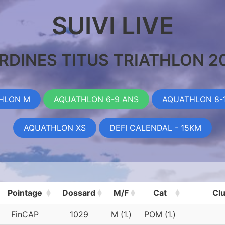
SUIVI LIVE
RDINES TITUS TRIATHLON 2
THLON M
AQUATHLON 6-9 ANS
AQUATHLON 8-1
AQUATHLON XS
DEFI CALENDAL - 15KM
Pointage
Dossard
M/F
Cat
Cl
FinCAP
1029
M (1.)
POM (1.)