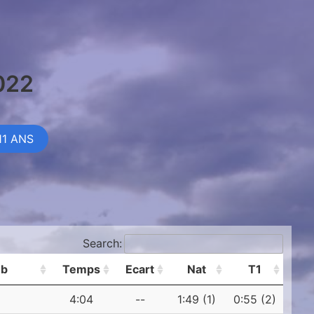
022
1 ANS
Search:
ub
Temps
Ecart
Nat
T1
4:04
--
1:49 (1)
0:55 (2)