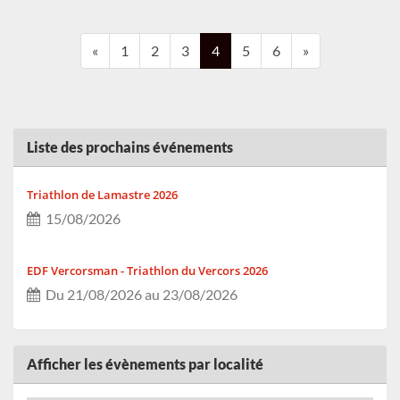
«
1
2
3
4
5
6
»
Liste des prochains événements
Triathlon de Lamastre 2026
15/08/2026
EDF Vercorsman - Triathlon du Vercors 2026
Du 21/08/2026 au 23/08/2026
Le MTRBT 2026
Afficher les évènements par localité
Du 29/08/2026 au 30/08/2026