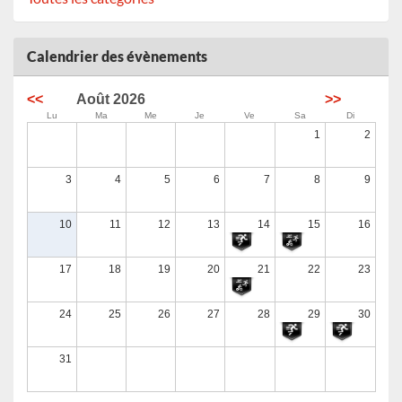
Triathlon du Jaï 2026
13/09/2026
Calendrier des évènements
<<
Août 2026
>>
Le Trail des Dolmens - Ardèche 2026
Lu
Ma
Me
Je
Ve
Sa
Di
13/09/2026
1
2
3
4
5
6
7
8
9
Trail du Téléthon Pays de Combronde
13/09/2026
10
11
12
13
14
15
16
Run in 2 Mure 2026
17
18
19
20
21
22
23
13/09/2026
24
25
26
27
28
29
30
Cyclosportive La Serre-Ponçon 2026
Du 13/09/2026 au 21/09/2026
31