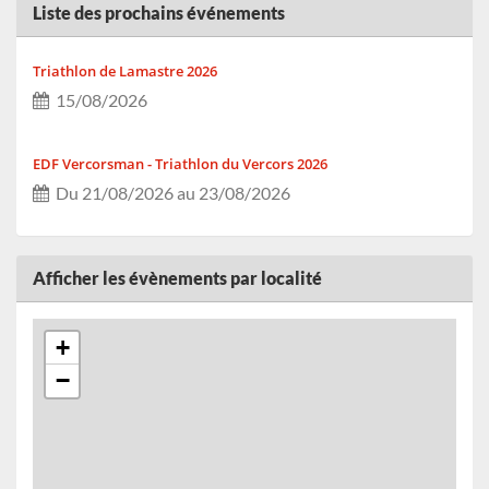
Liste des prochains événements
Triathlon de Lamastre 2026
15/08/2026
EDF Vercorsman - Triathlon du Vercors 2026
Du 21/08/2026 au 23/08/2026
Le MTRBT 2026
Afficher les évènements par localité
Du 29/08/2026 au 30/08/2026
+
Full Moon Infiniry 2026
−
Du 29/08/2026 au 30/08/2026
Course des étangs 2026
30/08/2026