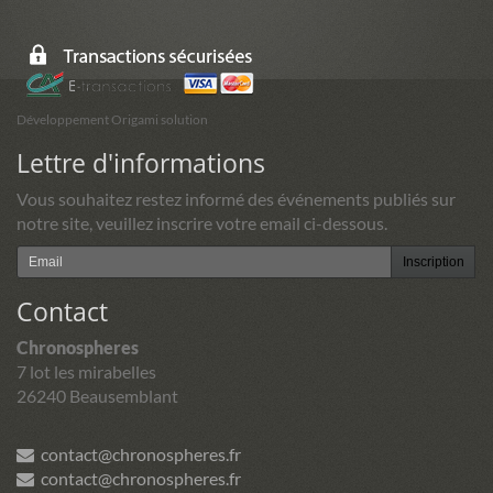
26/09/2026
Trail terres de Sommières
27/09/2026
Développement Origami solution
Lettre d'informations
Triathlon du Val de Drôme en Biovallée 2026
Vous souhaitez restez informé des événements publiés sur
27/09/2026
notre site, veuillez inscrire votre email ci-dessous.
Inscription
Triathlon de l’Etang 2026
27/09/2026
Contact
Chronospheres
a Nocturne de Nîmes 2026
7 lot les mirabelles
02/10/2026
26240 Beausemblant
DUO NOCTURNE DES CLAPAS 2026
contact@chronospheres.fr
contact@chronospheres.fr
10/10/2026