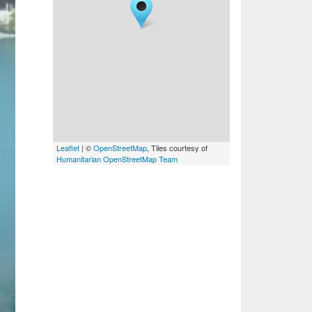
Leaflet
| ©
OpenStreetMap
, Tiles courtesy of
Humanitarian OpenStreetMap Team