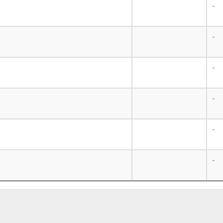
-
-
-
-
-
-