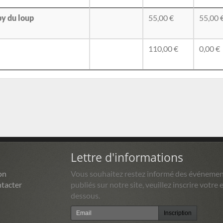
by du loup
55,00 €
55,00 
110,00 €
0,00 €
Lettre d'informations
on
Vous souhaitez restez informé des événemen
tacter
publiés sur notre site, veuillez inscrire votre e
dessous.
Inscription