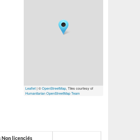
Leaflet
| ©
OpenStreetMap
, Tiles courtesy of
Humanitarian OpenStreetMap Team
s Non licenciés