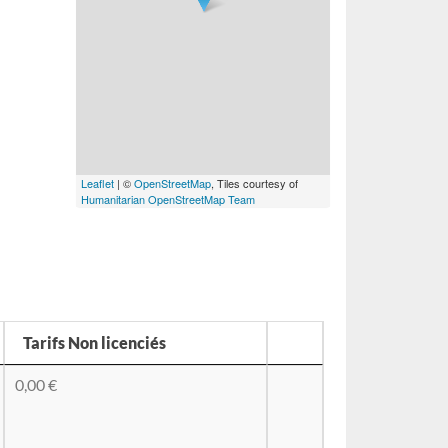
Leaflet
| ©
OpenStreetMap
, Tiles courtesy of
Humanitarian OpenStreetMap Team
Tarifs Non licenciés
0,00 €