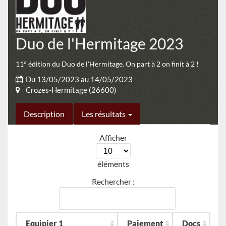
Duo de l'Hermitage 2023
11° édition du Duo de l'Hermitage. On part à 2 on finit à 2 !
Du 13/05/2023 au 14/05/2023
Crozes-Hermitage (26600)
Description
Les résultats
Afficher
éléments
Rechercher :
Equipier 1
Paiement
Docs