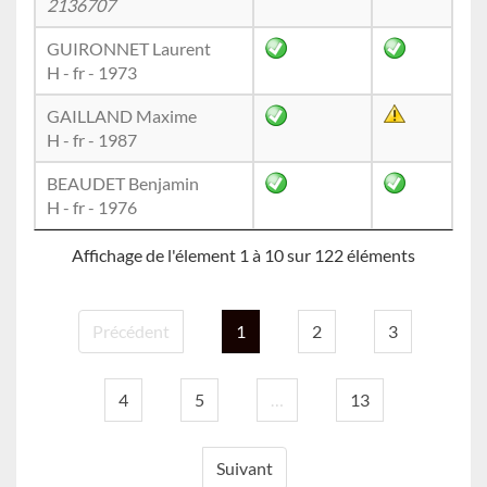
2136707
GUIRONNET Laurent
H - fr - 1973
GAILLAND Maxime
H - fr - 1987
BEAUDET Benjamin
H - fr - 1976
Affichage de l'élement 1 à 10 sur 122 éléments
Précédent
1
2
3
4
5
…
13
Suivant