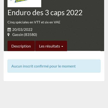
Enduro des 3 caps 2022
Cinq spéciales en VTT et six en VAE
20/03/2022
Gassin (83580)
Description
Les résultats
Aucun inscrit confirmé pour le moment