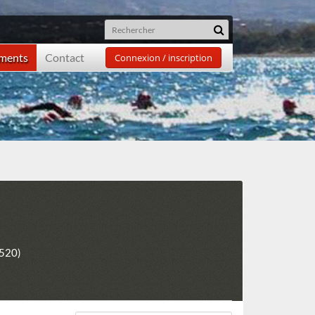
ements
Contact
Connexion / inscription
7520)