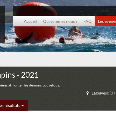
Accueil
Qui sommes nous ?
FAQ
Les évèn
apins - 2021
 viens affronter les démons Louvetous.
Lalouvesc (0
es résultats