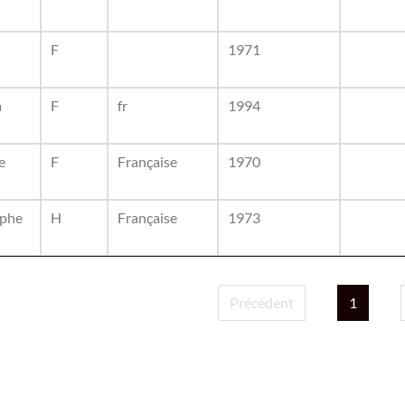
F
1971
a
F
fr
1994
e
F
Française
1970
ophe
H
Française
1973
Précédent
1