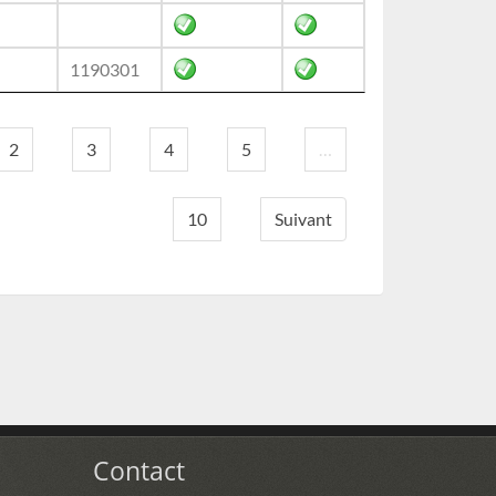
1190301
2
3
4
5
…
10
Suivant
Contact