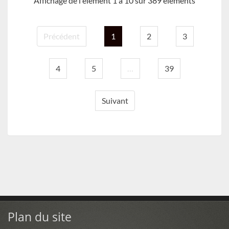
Affichage de l'élement 1 à 10 sur 389 éléments
Précédent
1
2
3
4
5
…
39
Suivant
Plan du site