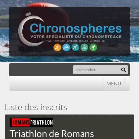
MENU
MENU
Liste des inscrits
Triathlon de Romans