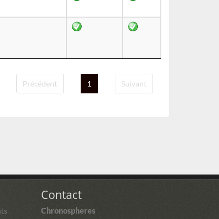
Précédent
1
Suivant
Contact
ts
Chronospheres