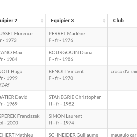
uipier 2
Equipier 3
Club
SSET Florence
PERRET Marlène
fr - 1973
F - fr - 1976
ZANO Max
BOURGOUIN Diana
fr - 1984
F - fr - 1986
NOIT Hugo
BENOIT Vincent
croco d'aira
fr - 1999
F - fr - 1970
3145
ATIER David
STANEGRIE Christopher
fr - 1969
H - fr - 1982
PEREK Franciszek
SIMON Laurent
 pl - 2000
H - fr - 1974
CHERT Mathieu
SCHNEIDER Guillaume
mauguio car