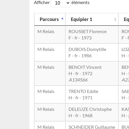
Afficher
éléments
Parcours
Equipier 1
Eq
M Relais
ROUSSET Florence
ROU
F - fr - 1973
F - 
M Relais
DUBOIS Domytille
LO
F - fr - 1986
H - 
M Relais
BENOIT Vincent
BE
H - fr - 1972
H - 
A134566
A2
M Relais
TRENTO Eddie
SAB
H - fr - 1971
H - 
M Relais
DELEUZE Christophe
KAS
H - fr - 1968
H -
M Relais
SCHNEIDER Guillaume
BU