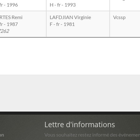
fr - 1996
H - fr - 1993
RTES Remi
LAFDJIAN Virginie
Vcssp
fr - 1987
F - fr - 1981
7262
Lettre d'informations
on
Vous souhaitez restez informé des événemen