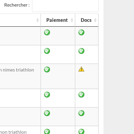
Rechercher :
Paiement
Docs
in nimes triathlon
non triathlon