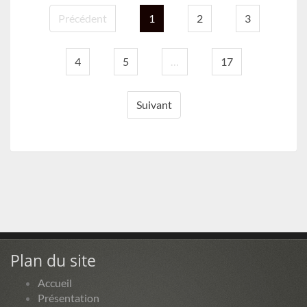
Précédent
1
2
3
4
5
…
17
Suivant
Plan du site
Accueil
Présentation