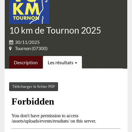
10 km de Tournon 2025
30/11/2025
Tournon (07300)
Description
Les résultats
Télécharger le fichier PDF