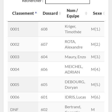
Rechercher :
Nom /
Classement
Dossard
Sexe
Equipe
Classement
Dossard
Nom /
Sexe
Kriger,
0001
608
M(1.)
4
Equipe
Timothée
ROTA,
0002
607
M(2.)
4
Alexandre
0003
604
Maury, Enzo
M(3.)
4
MEICHEL,
0004
606
M(4.)
4
ADRIAN
DEBOURG,
0005
605
M(5.)
4
Doryan
0006
601
IDRIS, Lucas
M(6.)
4
Bertrand,
DNF
602
M
1