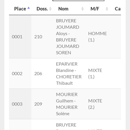
Place
Doss.
Nom
M/F
Cat.
Place
Doss.
Nom
M/F
Cat.
BRUYERE
JOUMARD
Aloys -
HOMME
0001
210
BRUYERE
(1.)
JOUMARD
SOREN
EPARVIER
Blandine -
MIXTE
0002
206
CHORETIER
(1.)
Thibault
MOURIER
Guilhem -
MIXTE
0003
209
MOURIER
(2.)
Solène
BRUYERE