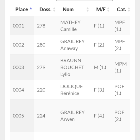
Place
Doss.
Nom
M/F
Cat.
Place
Doss.
Nom
M/F
Cat.
MATHEY
MPF
0001
278
F (1.)
Camille
(1.)
GRAIL REY
MPF
0002
280
F (2.)
Anaway
(2.)
BRAUNN
H
MPM
0003
279
BOUCHET
M (1.)
To
(1.)
Lylio
Tr
DOLIQUE
POF
M
0004
220
F (3.)
Bérénice
(1.)
Tr
R
GRAIL REY
POF
C
0005
224
F (4.)
Arwen
(2.)
Na
Tr
H