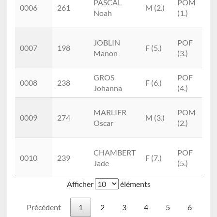
PASCAL
POM
0006
261
M (2.)
To
Noah
(1.)
Tr
H
JOBLIN
POF
0007
198
F (5.)
To
Manon
(3.)
Tr
GROS
POF
Fo
0008
238
F (6.)
Johanna
(4.)
Tr
H
MARLIER
POM
0009
274
M (3.)
To
Oscar
(2.)
Tr
H
CHAMBERT
POF
0010
239
F (7.)
To
Jade
(5.)
Tr
Afficher
éléments
Précédent
1
2
3
4
5
6