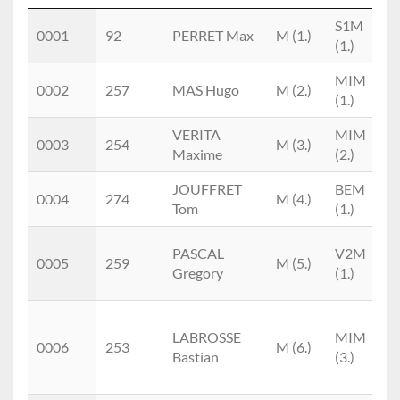
Place
Doss.
Nom
M/F
Cat.
S1M
0001
92
PERRET Max
M (1.)
(1.)
MIM
0002
257
MAS Hugo
M (2.)
(1.)
T
VERITA
MIM
0003
254
M (3.)
Maxime
(2.)
T
JOUFFRET
BEM
0004
274
M (4.)
Tom
(1.)
T
PASCAL
V2M
0005
259
M (5.)
Gregory
(1.)
T
LABROSSE
MIM
0006
253
M (6.)
Bastian
(3.)
T