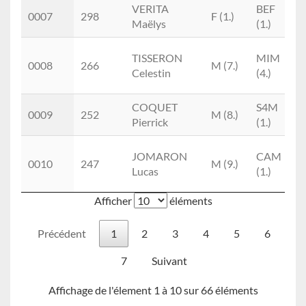
VERITA
BEF
0007
298
F (1.)
Maëlys
(1.)
T
TISSERON
MIM
0008
266
M (7.)
Celestin
(4.)
T
COQUET
S4M
C
0009
252
M (8.)
Pierrick
(1.)
T
JOMARON
CAM
0010
247
M (9.)
Lucas
(1.)
T
Afficher
éléments
Précédent
1
2
3
4
5
6
7
Suivant
Affichage de l'élement 1 à 10 sur 66 éléments