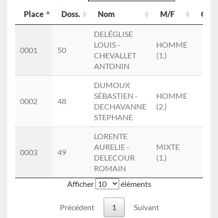
Place
Doss.
Nom
M/F
Cat.
Place
Doss.
Nom
M/F
Cat.
DELÉGLISE
LOUIS -
HOMME
0001
50
CHEVALLET
(1.)
ANTONIN
DUMOUX
SÉBASTIEN -
HOMME
0002
48
DECHAVANNE
(2.)
STEPHANE
LORENTE
AURELIE -
MIXTE
0003
49
DELECOUR
(1.)
ROMAIN
Afficher
éléments
Précédent
1
Suivant