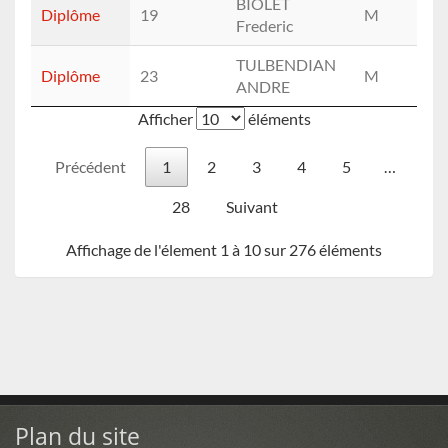
BIOLET
Diplôme
19
M
12
Frederic
TULBENDIAN
Diplôme
23
M
11
ANDRE
Afficher
éléments
Précédent
1
2
3
4
5
…
28
Suivant
Affichage de l'élement 1 à 10 sur 276 éléments
Plan du site