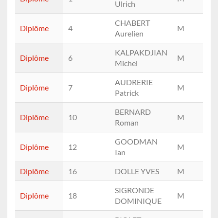
Ulrich
CHABERT
Diplôme
4
M
D
Aurelien
KALPAKDJIAN
Diplôme
6
M
13
Michel
AUDRERIE
Diplôme
7
M
14
Patrick
BERNARD
Diplôme
10
M
15
Roman
GOODMAN
Diplôme
12
M
11
Ian
Diplôme
16
DOLLE YVES
M
11
SIGRONDE
Diplôme
18
M
14
DOMINIQUE