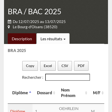
BRA / BAC 2025
Du 12/07/2025 au 13/07/2025
Le Bourg-d'Oisans (38520)
Description
Les résultats
BRA 2025
Copy
Excel
CSV
PDF
Rechercher :
Nom
Diplôme
Dossard
M/F
T
Prénom
Diplôme
Dossard
Nom
M/F
T
OEHRLEIN
Diplôme
1
M
12
Prénom