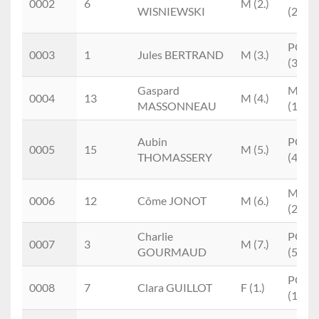
0002
6
M (2.)
WISNIEWSKI
(2.)
POM
0003
1
Jules BERTRAND
M (3.)
(3.)
Gaspard
MPM
0004
13
M (4.)
MASSONNEAU
(1.)
Aubin
POM
0005
15
M (5.)
THOMASSERY
(4.)
MPM
0006
12
Côme JONOT
M (6.)
(2.)
Charlie
POM
0007
3
M (7.)
GOURMAUD
(5.)
POF
0008
7
Clara GUILLOT
F (1.)
(1.)