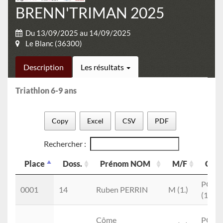
BRENN'TRIMAN 2025
Du 13/09/2025 au 14/09/2025
Le Blanc (36300)
Description
Les résultats
Triathlon 6-9 ans
Copy
Excel
CSV
PDF
Rechercher :
Place
Doss.
Prénom NOM
M/F
Cat.
Place
Doss.
Prénom NOM
M/F
Cat.
POM
0001
14
Ruben PERRIN
M (1.)
(1.)
Côme
POM