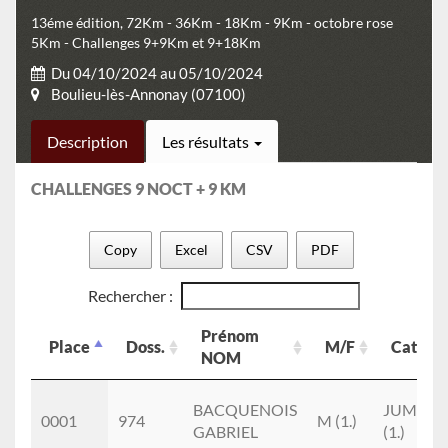
13éme édition, 72Km - 36Km - 18Km - 9Km - octobre rose
5Km - Challenges 9+9Km et 9+18Km
Du 04/10/2024 au 05/10/2024
Boulieu-lès-Annonay (07100)
Description
Les résultats
CHALLENGES 9 NOCT + 9 KM
Copy
Excel
CSV
PDF
Rechercher :
Prénom
Place
Doss.
M/F
Cat.
NOM
Place
Doss.
Prénom
M/F
Cat.
BACQUENOIS
JUM
NOM
0001
974
M (1.)
GABRIEL
(1.)