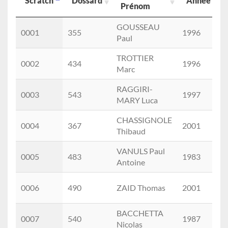
Scratch
Dossard
Année
Prénom
Scratch
Dossard
Nom
Année
GOUSSEAU
0001
355
1996
Prénom
Paul
TROTTIER
0002
434
1996
Marc
RAGGIRI-
0003
543
1997
MARY Luca
CHASSIGNOLE
0004
367
2001
Thibaud
VANULS Paul
0005
483
1983
Antoine
0006
490
ZAID Thomas
2001
BACCHETTA
0007
540
1987
Nicolas