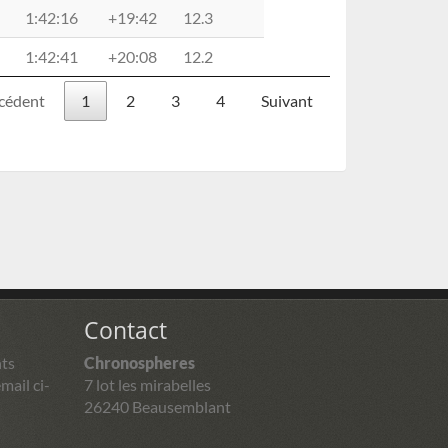
1:42:16
+19:42
12.3
1:42:41
+20:08
12.2
cédent
1
2
3
4
Suivant
Contact
ts
Chronospheres
mail ci-
7 lot les mirabelles
26240 Beausemblant