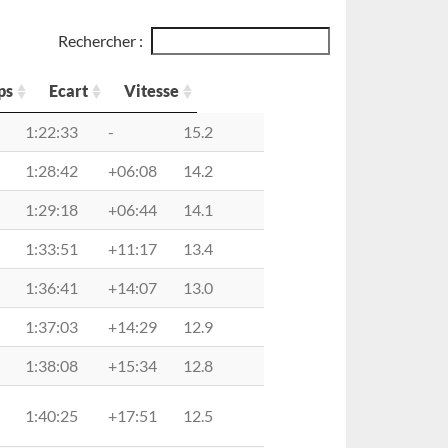
Rechercher :
ps
Ecart
Vitesse
Temps
Ecart
Vitesse
1:22:33
-
15.2
1:28:42
+06:08
14.2
1:29:18
+06:44
14.1
1:33:51
+11:17
13.4
1:36:41
+14:07
13.0
1:37:03
+14:29
12.9
1:38:08
+15:34
12.8
1:40:25
+17:51
12.5