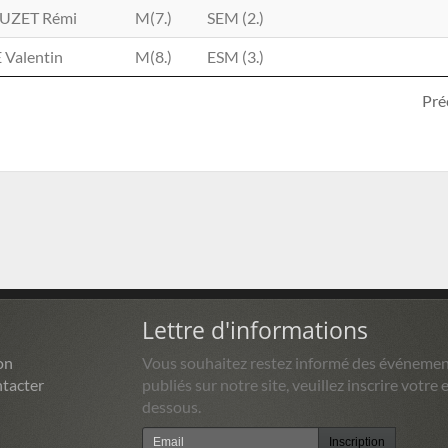
UZET Rémi
M(7.)
SEM (2.)
 Valentin
M(8.)
ESM (3.)
Pré
Lettre d'informations
on
Vous souhaitez restez informé des événemen
tacter
publiés sur notre site, veuillez inscrire votre e
dessous.
Inscription