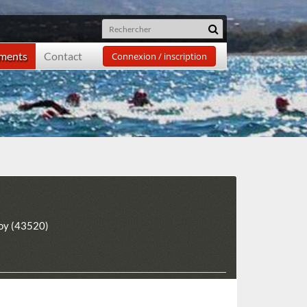
ements
Contact
Connexion / inscription
oy (43520)