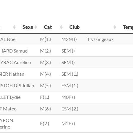
m
Sexe
Cat
Club
Tem
m Prénom
Sexe
Cat
Club
AL Noel
M(1.)
M3M ()
Tryssingeaux
HARD Samuel
M(2.)
SEM ()
YRAC Aurélien
M(3.)
SEM ()
IER Nathan
M(4.)
SEM (1.)
STOFIDIS Julian
M(5.)
ESM (1.)
LET Lydie
F(1.)
M0F ()
T Mateo
M(6.)
ESM (2.)
EYRON
F(2.)
M2F ()
erine