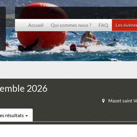
Accueil
Qui sommes nous ?
FAQ
Les évèn
semble 2026
Mazet saint V
es résultats