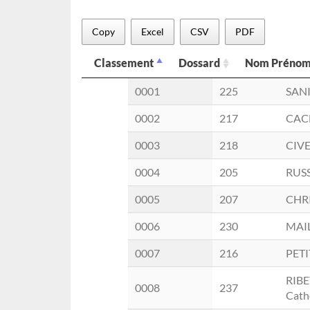
Copy
Excel
CSV
PDF
Classement
Dossard
Nom Préno
Classement
Dossard
No
0001
225
SANI
0002
217
CAC
0003
218
CIVE
0004
205
RUSS
0005
207
CHRI
0006
230
MAIL
0007
216
PETI
RIB
0008
237
Cath