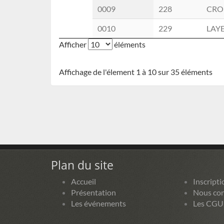
0009
228
CRO
0010
229
LAYE
Afficher
éléments
Affichage de l'élement 1 à 10 sur 35 éléments
Plan du site
Accueil
Inscripti
Présentation
Nous con
Les événements
Les CGU