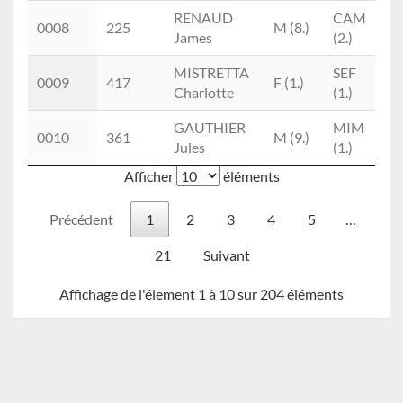
RENAUD
CAM
0008
225
M (8.)
James
(2.)
MISTRETTA
SEF
A
0009
417
F (1.)
Charlotte
(1.)
V
GAUTHIER
MIM
0010
361
M (9.)
Jules
(1.)
Afficher
éléments
Précédent
1
2
3
4
5
…
21
Suivant
Affichage de l'élement 1 à 10 sur 204 éléments