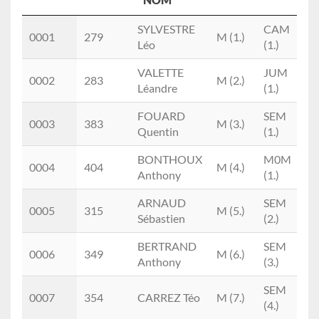
Place
Doss.
Prénom
M/F
Cat.
SYLVESTRE
CAM
0001
279
M (1.)
H
NOM
Léo
(1.)
VALETTE
JUM
0002
283
M (2.)
Léandre
(1.)
FOUARD
SEM
0003
383
M (3.)
Quentin
(1.)
BONTHOUX
M0M
0004
404
M (4.)
Anthony
(1.)
ARNAUD
SEM
0005
315
M (5.)
Sébastien
(2.)
BERTRAND
SEM
0006
349
M (6.)
Anthony
(3.)
SEM
0007
354
CARREZ Téo
M (7.)
(4.)