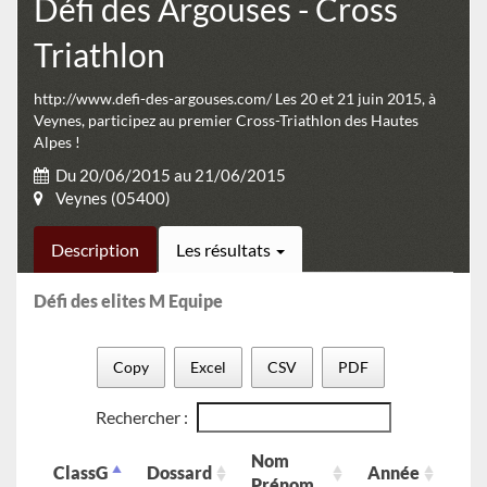
Défi des Argouses - Cross
Triathlon
http://www.defi-des-argouses.com/ Les 20 et 21 juin 2015, à
Veynes, participez au premier Cross-Triathlon des Hautes
Alpes !
Du 20/06/2015 au 21/06/2015
Veynes (05400)
Description
Les résultats
Défi des elites M Equipe
Copy
Excel
CSV
PDF
Rechercher :
Nom
ClassG
Dossard
Année
Se
Prénom