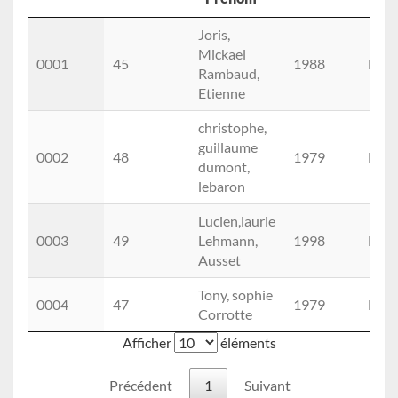
ClassG
Dossard
Nom
Année
Se
Joris,
Prénom
Mickael
0001
45
1988
M
Rambaud,
Etienne
christophe,
guillaume
0002
48
1979
M
dumont,
lebaron
Lucien,laurie
0003
49
Lehmann,
1998
M
Ausset
Tony, sophie
0004
47
1979
M
Corrotte
Afficher
éléments
Précédent
1
Suivant