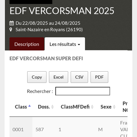
EDF VERCORSMAN 2025
Du 22/08/2025 au 24/08/2025
Saint-Nazaire en Royans (26190)
Description
Les résultats
EDF VERCORSMAN SUPER DEFI
Copy
Excel
CSV
PDF
Rechercher :
Prén
Class
Doss.
ClassMFDefi
Sexe
NOM
Class
Doss.
ClassMFDefi
Sexe
Prén
Françoi
NOM
0001
587
1
M
VAN
CUTSE