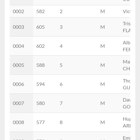
0002
582
2
M
Victor 
Tristan
0003
605
3
M
FLAGE
Alban
0004
602
4
M
FERRI
Mathie
0005
588
5
M
CHEVR
Thomas
0006
594
6
M
GUYOT
David
0007
580
7
M
GOSSE
Hugo
0008
577
8
M
ARFUS
Emilien