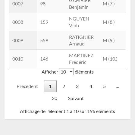
GAMBIER
M2
0007
98
M (7.)
Benjamin
(3.)
NGUYEN
M1
0008
159
M (8.)
Vinh
(3.)
RATIGNIER
M0
0009
559
M (9.)
Arnaud
(1.)
MARTINEZ
M0
0010
146
M (10.)
Frédéric
(2.)
Afficher
éléments
Précédent
1
2
3
4
5
…
20
Suivant
Affichage de l'élement 1 à 10 sur 196 éléments