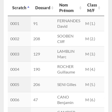
Nom
Class
Cla
Scratch
Dossard
Prénom
M/F
cat
Scratch
Dossard
Nom
Class
Cla
FERNANDES
M2
0001
91
M (1.)
Prénom
M/F
cat
David
(1.)
SOOBEN
M5
0002
208
M (2.)
Cliff
(1.)
LAMBLIN
M2
0003
129
M (3.)
Marc
(2.)
ROCHER
M1
0004
190
M (4.)
Guillaume
(1.)
M1
0005
206
SENI Gilles
M (5.)
(2.)
CANO
SEM
0006
47
M (6.)
Benjamin
(1.)