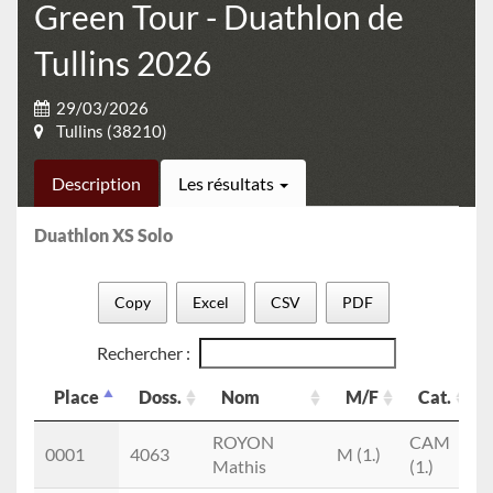
Green Tour - Duathlon de
Tullins 2026
29/03/2026
Tullins (38210)
Description
Les résultats
Duathlon XS Solo
Copy
Excel
CSV
PDF
Rechercher :
Place
Doss.
Nom
M/F
Cat.
Place
Doss.
Nom
M/F
Cat.
ROYON
CAM
0001
4063
M (1.)
Mathis
(1.)