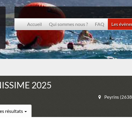
Accueil
Qui sommes nous ?
FAQ
Les évèn
NISSIME 2025
Peyrins (2638
es résultats