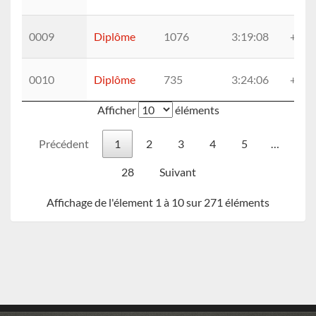
0009
Diplôme
1076
3:19:08
+8:4
0010
Diplôme
735
3:24:06
+13:
Afficher
éléments
Précédent
1
2
3
4
5
…
28
Suivant
Affichage de l'élement 1 à 10 sur 271 éléments