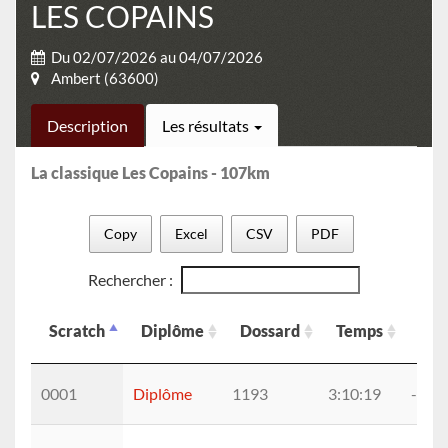
LES COPAINS
Du 02/07/2026 au 04/07/2026
Ambert (63600)
Description
Les résultats
La classique Les Copains - 107km
Copy
Excel
CSV
PDF
Rechercher :
eca
Scratch
Diplôme
Dossard
Temps
1er
Scratch
Diplôme
Dossard
Temps
eca
0001
Diplôme
1193
3:10:19
--
1er