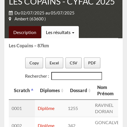
LES COPAINS - CYFAC 2025
Du 02/07/2025 au 05/07/2025
Ambert (63600 )
Description
Les résultats
Les Copains – 87km
Copy
Excel
CSV
PDF
Rechercher :
Nom
Scratch
Diplomes
Dossard
Prénom
Scratch
Diplomes
Dossard
Nom
RAVINEL
0001
Diplôme
1255
Prénom
DORIAN
GONCALVES
0002
Diplôme
342