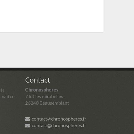
Contact
ts
Chronospheres
mail ci-
7 lot les mirabelles
26240 Beausemblant
contact@chronospheres.fr
contact@chronospheres.fr