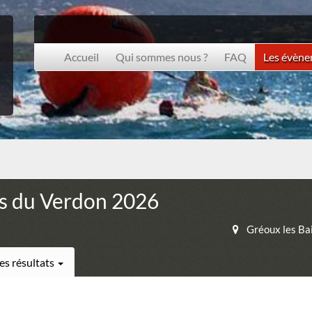
Accueil
Qui sommes nous ?
FAQ
Les évèn
es du Verdon 2026
Gréoux les Ba
es résultats