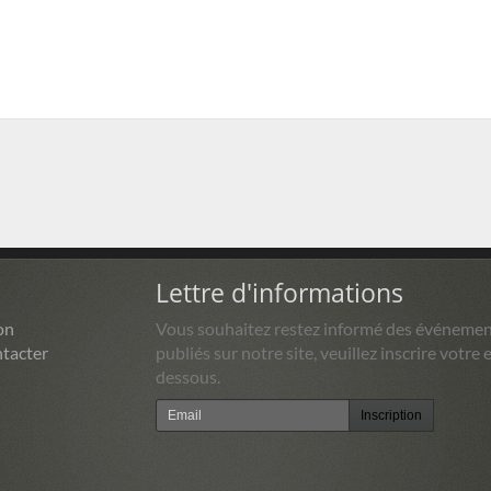
Lettre d'informations
on
Vous souhaitez restez informé des événemen
tacter
publiés sur notre site, veuillez inscrire votre e
dessous.
Inscription