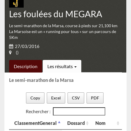
Les foulées du MEGARA
Le semi-marathon de la Marsa, course à pieds sur 21,100 km
La Marsoise est un « running pour tous » sur un parcours de
5Km
27/03/2016
()
Description
Les résultats
Le semi-marathon de la Marsa
Copy
Excel
CSV
PDF
Rechercher :
ClassementGeneral
Dossard
Nom
P