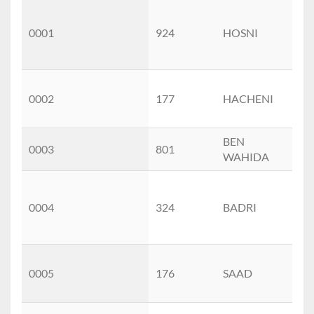
ClassementGeneral
Dossard
Nom
P
0001
924
HOSNI
WI
0002
177
HACHENI
TA
BEN
0003
801
AL
WAHIDA
0004
324
BADRI
RO
0005
176
SAAD
MO