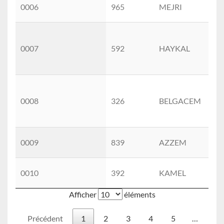
0006
965
MEJRI
AY
0007
592
HAYKAL
SB
0008
326
BELGACEM
MA
0009
839
AZZEM
AB
0010
392
KAMEL
EZ
Afficher
éléments
Précédent
1
2
3
4
5
…