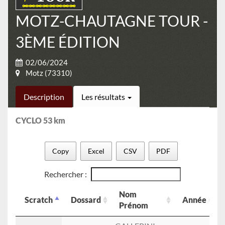
MOTZ-CHAUTAGNE TOUR -
3ÈME ÉDITION
02/06/2024
Motz (73310)
Description
Les résultats
CYCLO 53 km
Copy
Excel
CSV
PDF
Rechercher :
Nom
Scratch
Dossard
Année
Prénom
Scratch
Dossard
Nom
Année