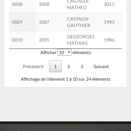
CASTALDI
0008
2008
2011
M
MATHEO
CASTALDI
0009
2007
1983
M
GAUTHIER
DEGEORGES
0010
2005
1986
MATHIAS
(
Afficher
éléments
Précédent
1
2
3
Suivant
Affichage de l'élement 1 à 10 sur 24 éléments