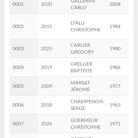
GALLERINI
0001
2020
2008
M
Prénom
CARLO
D'ALU
0002
2011
1984
M
CHRISTOPHE
CARLIER
0003
2025
1980
M
GREGORY
GRELLIER
0004
2019
1986
M
BAPTISTE
MARSAT
0005
2009
1977
M
JÉROME
CHAMPENOIS
0006
2018
1963
M
SERGE
GUERMEUR
0007
2026
1971
M
CHRISTOPHE