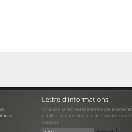
Lettre d'informations
on
Vous souhaitez restez informé des événemen
tacter
publiés sur notre site, veuillez inscrire votre e
dessous.