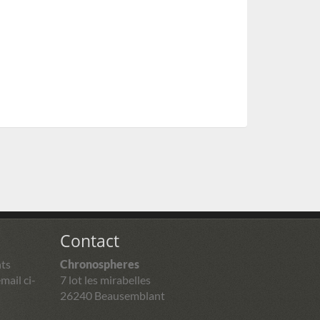
Contact
ts
Chronospheres
mail ci-
7 lot les mirabelles
26240 Beausemblant