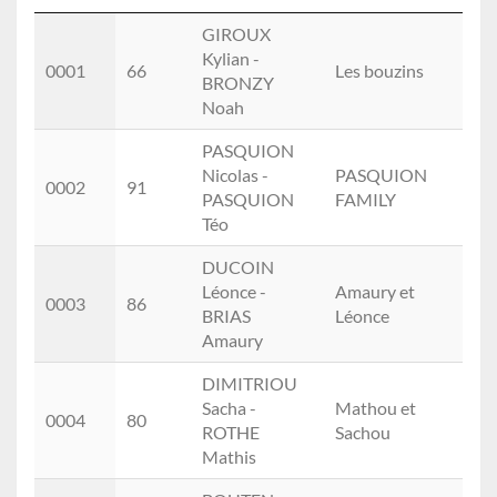
Rang
Dos.
Noms
Equipe
Club
GIROUX
Kylian -
0001
66
Les bouzins
BRONZY
Noah
PASQUION
Nicolas -
PASQUION
0002
91
PASQUION
FAMILY
Téo
DUCOIN
Léonce -
Amaury et
0003
86
BRIAS
Léonce
Amaury
DIMITRIOU
Sacha -
Mathou et
0004
80
ROTHE
Sachou
Mathis