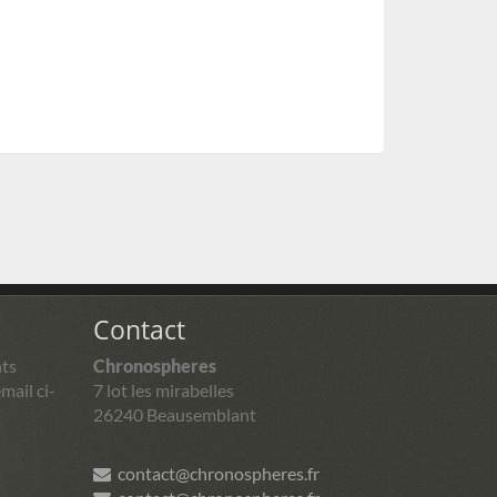
Contact
ts
Chronospheres
mail ci-
7 lot les mirabelles
26240 Beausemblant
contact@chronospheres.fr