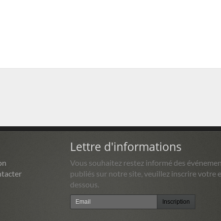
Lettre d'informations
on
Vous souhaitez restez informé des événemen
tacter
publiés sur notre site, veuillez inscrire votre e
dessous.
Inscription