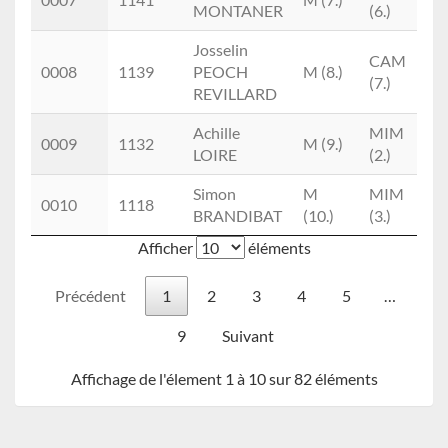
MONTANER
(6.)
Josselin
CAM
0008
1139
PEOCH
M (8.)
1
(7.)
REVILLARD
Achille
MIM
0009
1132
M (9.)
B
LOIRE
(2.)
Simon
M
MIM
0010
1118
B
BRANDIBAT
(10.)
(3.)
Afficher
éléments
Précédent
1
2
3
4
5
…
9
Suivant
Affichage de l'élement 1 à 10 sur 82 éléments