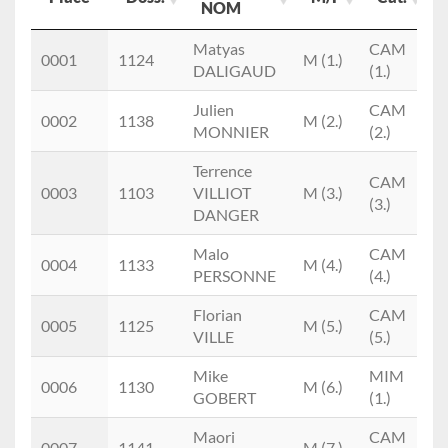
NOM
Place
Doss.
Prénom
M/F
Cat.
Matyas
CAM
0001
1124
M (1.)
NOM
DALIGAUD
(1.)
Julien
CAM
0002
1138
M (2.)
A
MONNIER
(2.)
Terrence
CAM
0003
1103
VILLIOT
M (3.)
B
(3.)
DANGER
Malo
CAM
0004
1133
M (4.)
A
PERSONNE
(4.)
Florian
CAM
0005
1125
M (5.)
B
VILLE
(5.)
Mike
MIM
0006
1130
M (6.)
A
GOBERT
(1.)
Maori
CAM
0007
1141
M (7.)
A