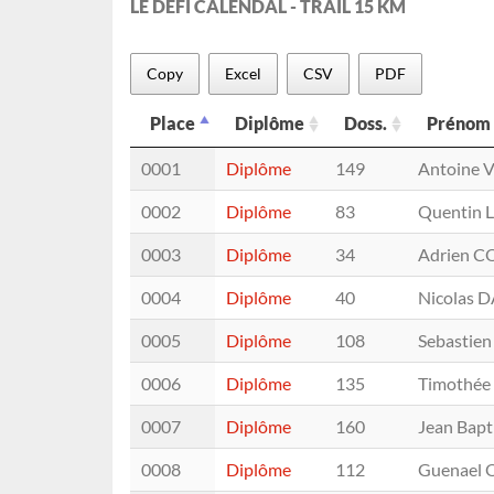
LE DÉFI CALENDAL - TRAIL 15 KM
Copy
Excel
CSV
PDF
Place
Diplôme
Doss.
Prénom
Place
Diplôme
Doss.
Prénom
0001
Diplôme
149
Antoine 
0002
Diplôme
83
Quentin 
0003
Diplôme
34
Adrien 
0004
Diplôme
40
Nicolas
0005
Diplôme
108
Sebastie
0006
Diplôme
135
Timothée
0007
Diplôme
160
Jean Bap
0008
Diplôme
112
Guenael 