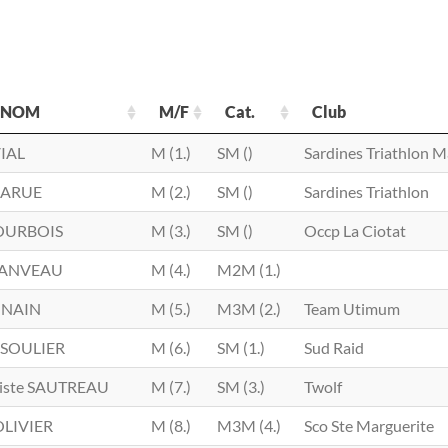
 NOM
M/F
Cat.
Club
 NOM
M/F
Cat.
Club
VIAL
M (1.)
SM ()
Sardines Triathlon Ma
LARUE
M (2.)
SM ()
Sardines Triathlon
COURBOIS
M (3.)
SM ()
Occp La Ciotat
 DANVEAU
M (4.)
M2M (1.)
n NAIN
M (5.)
M3M (2.)
Team Utimum
 SOULIER
M (6.)
SM (1.)
Sud Raid
tiste SAUTREAU
M (7.)
SM (3.)
Twolf
OLIVIER
M (8.)
M3M (4.)
Sco Ste Marguerite