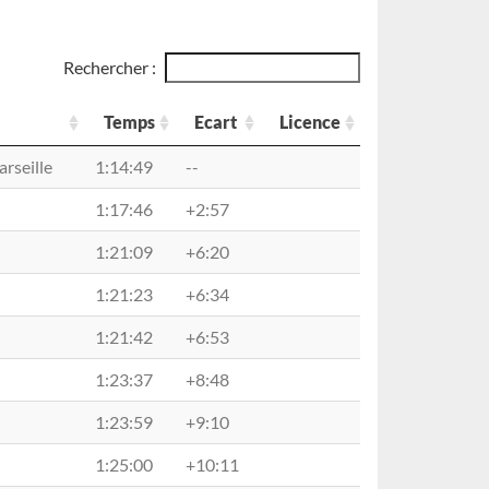
Rechercher :
Temps
Ecart
Licence
Temps
Ecart
Licence
rseille
1:14:49
--
1:17:46
+2:57
1:21:09
+6:20
1:21:23
+6:34
1:21:42
+6:53
1:23:37
+8:48
1:23:59
+9:10
1:25:00
+10:11