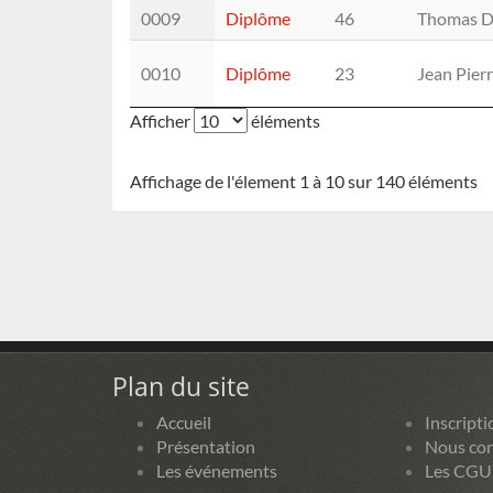
0009
Diplôme
46
Thomas 
0010
Diplôme
23
Jean Pie
Afficher
éléments
Affichage de l'élement 1 à 10 sur 140 éléments
Plan du site
Accueil
Inscripti
Présentation
Nous con
Les événements
Les CGU