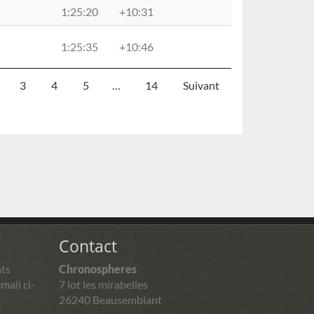
1:25:20
+10:31
1:25:35
+10:46
3
4
5
…
14
Suivant
Contact
ts
Chronospheres
mail ci-
7 lot les mirabelles
26240 Beausemblant