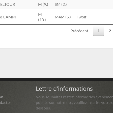
DELTOUR
M (9.)
SM (2.)
M
rre CAMM
M4M (5.)
Twolf
(10.)
Précédent
1
2
Lettre d'informations
on
Vous souhaitez restez informé des événemen
tacter
publiés sur notre site, veuillez inscrire votre e
dessous.