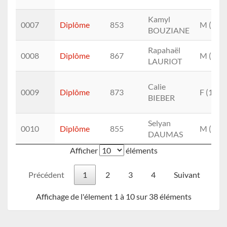
Kamyl
0007
Diplôme
853
M (7.)
BOUZIANE
Rapahaël
0008
Diplôme
867
M (8.)
LAURIOT
Calie
0009
Diplôme
873
F (1.)
BIEBER
Selyan
0010
Diplôme
855
M (9.)
DAUMAS
Afficher
éléments
Précédent
1
2
3
4
Suivant
Affichage de l'élement 1 à 10 sur 38 éléments