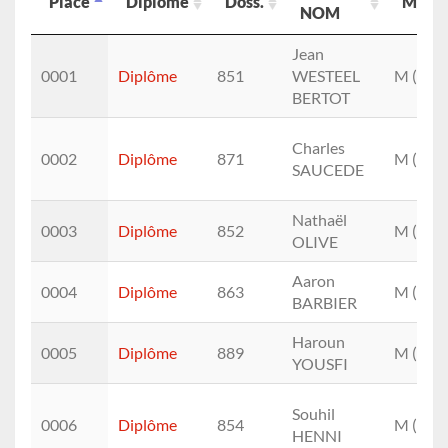
Place
Diplôme
Doss.
M/F
NOM
Place
Diplôme
Doss.
Prénom
M/F
Jean
NOM
0001
Diplôme
851
WESTEEL
M (1.)
BERTOT
Charles
0002
Diplôme
871
M (2.)
SAUCEDE
Nathaël
0003
Diplôme
852
M (3.)
OLIVE
Aaron
0004
Diplôme
863
M (4.)
BARBIER
Haroun
0005
Diplôme
889
M (5.)
YOUSFI
Souhil
0006
Diplôme
854
M (6.)
HENNI