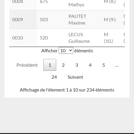
0008
675
M (8.)
Mathys
(5.)
PAUTET
M0
0009
503
M (9.)
Maxime
(2.)
LECUS
M
M1
0010
520
Guillaume
(10.)
(3.)
Afficher
éléments
Précédent
1
2
3
4
5
…
24
Suivant
Affichage de l'élement 1 à 10 sur 234 éléments