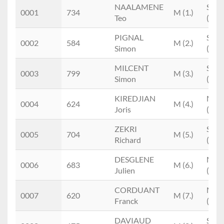
Scratch
Dossard
Nom
M/F
Cat
NAALAMENE
SEM
0001
734
M (1.)
Prénom
Teo
(1.)
PIGNAL
SEM
0002
584
M (2.)
Simon
(2.)
MILCENT
SEM
0003
799
M (3.)
Simon
(3.)
KIREDJIAN
M1
0004
624
M (4.)
Joris
(1.)
ZEKRI
SEM
0005
704
M (5.)
Richard
(4.)
DESGLENE
M1
0006
683
M (6.)
Julien
(2.)
CORDUANT
M0
0007
620
M (7.)
Franck
(1.)
DAVIAUD
SEM