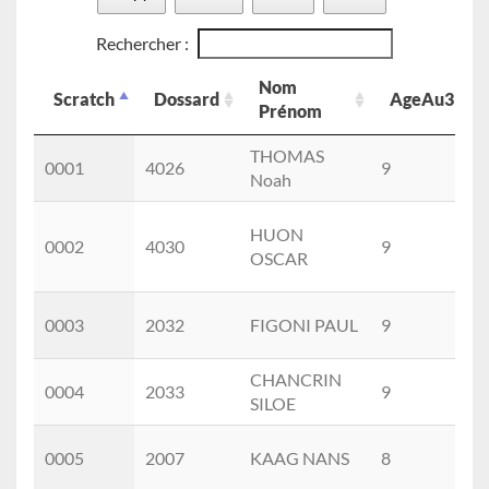
Rechercher :
Nom
Scratch
Dossard
AgeAu31De
Prénom
Scratch
Dossard
Nom
AgeAu31De
THOMAS
0001
4026
9
Prénom
Noah
HUON
0002
4030
9
OSCAR
0003
2032
FIGONI PAUL
9
CHANCRIN
0004
2033
9
SILOE
0005
2007
KAAG NANS
8