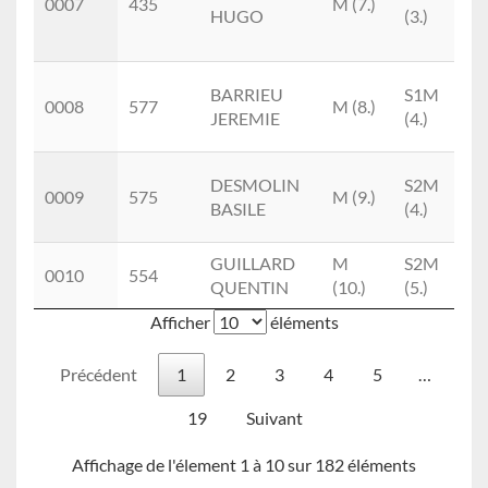
0007
435
M (7.)
HUGO
(3.)
T
C
T
BARRIEU
S1M
0008
577
M (8.)
T
JEREMIE
(4.)
M
T
DESMOLIN
S2M
0009
575
M (9.)
T
BASILE
(4.)
M
GUILLARD
M
S2M
0010
554
T
QUENTIN
(10.)
(5.)
Afficher
éléments
Précédent
1
2
3
4
5
…
19
Suivant
Affichage de l'élement 1 à 10 sur 182 éléments